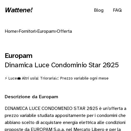
Wattene!
Blog
FAQ
Home
›
Fornitori
›
Europam
›
Offerta
Europam
Dinamica Luce Condominio Star 2025
⚡ Luce
💼 Altri usi
📊 Trioraria
📈 Prezzo variabile ogni mese
Descrizione da Europam
DINAMICA LUCE CONDOMINIO STAR 2025 è un’offerta a
prezzo variabile studiata appositamente per i condomini che
abbiano scelto di acquistare energia elettrica alle condizioni
proposte da EUROPAM S.p.a. nel Mercato Libero e per la