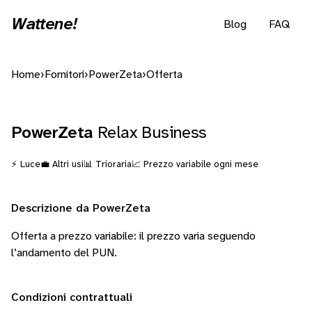
Wattene!
Blog
FAQ
Home
›
Fornitori
›
PowerZeta
›
Offerta
PowerZeta
Relax Business
⚡ Luce
💼 Altri usi
📊 Trioraria
📈 Prezzo variabile ogni mese
Descrizione da PowerZeta
Offerta a prezzo variabile: il prezzo varia seguendo
l’andamento del PUN.
Condizioni contrattuali