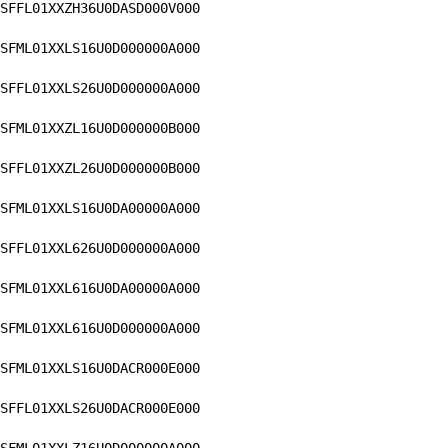
SFFL01XXZH36U0DASD000V000
SFML01XXLS16U0D000000A000
SFFL01XXLS26U0D000000A000
SFML01XXZL16U0D000000B000
SFFL01XXZL26U0D000000B000
SFML01XXLS16U0DA00000A000
SFFL01XXL626U0D000000A000
SFML01XXL616U0DA00000A000
SFML01XXL616U0D000000A000
SFML01XXLS16U0DACR000E000
SFFL01XXLS26U0DACR000E000