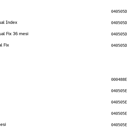
040505D
ual Index
040505D
al Fix 36 mesi
040505D
l Fix
040505D
000488E
040505E
040505E
040505E
esi
040505E