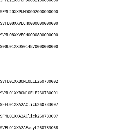
SFFL21XXPUFD0002100000000
SFML20XXPUMD0002000000000
SVFL08XXVECH0000800000000
SVML08XXVECH0000800000000
S00L01XXDS014870000000000
SVFL01XXBON10ELE260730002
SVML01XXBON10ELE260730001
SFFL01XXA2AClick260733097
SFML01XXA2AClick260733097
SVFL01XXA2AEasyL260733068