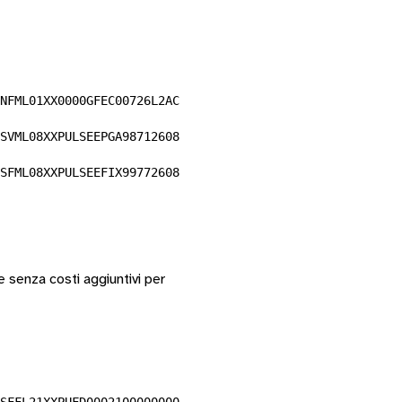
NFML01XX0000GFEC00726L2AC
SVML08XXPULSEEPGA98712608
SFML08XXPULSEEFIX99772608
 senza costi aggiuntivi per