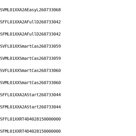
SVML01XXA2AEasyL260733068
SFFL01XXA2AFullD260733042
SFML01XXA2AFullD260733042
SVFL01XXSmartCas260733059
SVML01XXSmartCas260733059
SVFL01XXSmartCas260733060
SVML01XXSmartCas260733060
SFFL01XXA2AStart260733044
SFML01XXA2AStart260733044
SFFL01XXRT4D4028150000000
SFML01XXRT4D4028150000000