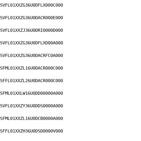
SVFL01XXZG36U0DFLX000C000
SVFL01XXZG36U0DACR000E000
SVFL01XXZJ36U0DRI0000D000
SVFL01XXZG36U0DFLXD00A000
SVFL01XXZG36U0DACRFC0A000
SFML01XXZL16U0DACR000C000
SFFL01XXZL26U0DACR000C000
SFML01XXLW16U0DD00000A000
SVFL01XXZY36U0DDS0000A000
SFML01XXZL16U0DCB0000A000
SFFL01XXZH36U0DSD0000V000