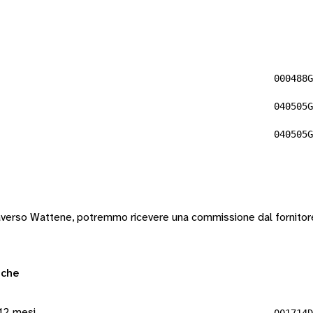
000488G
040505G
040505G
raverso Wattene, potremmo ricevere una commissione dal fornitore
iche
12 mesi