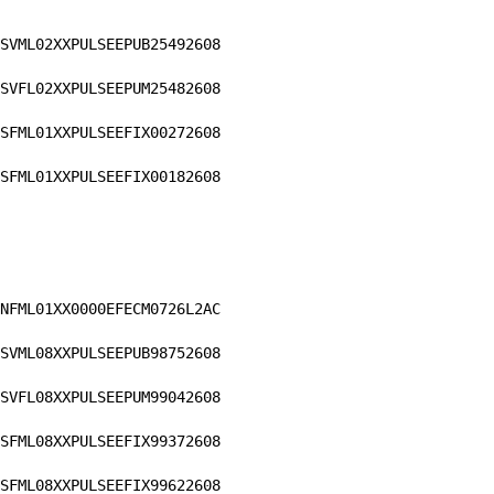
SVML02XXPULSEEPUB25492608
SVFL02XXPULSEEPUM25482608
SFML01XXPULSEEFIX00272608
SFML01XXPULSEEFIX00182608
NFML01XX0000EFECM0726L2AC
SVML08XXPULSEEPUB98752608
SVFL08XXPULSEEPUM99042608
SFML08XXPULSEEFIX99372608
SFML08XXPULSEEFIX99622608