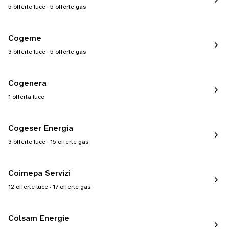
5 offerte luce · 5 offerte gas
Cogeme
3 offerte luce · 5 offerte gas
Cogenera
1 offerta luce
Cogeser Energia
3 offerte luce · 15 offerte gas
Coimepa Servizi
12 offerte luce · 17 offerte gas
Colsam Energie