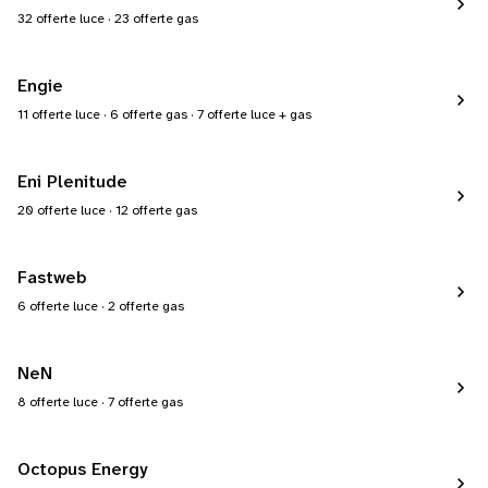
32 offerte luce · 23 offerte gas
Engie
11 offerte luce · 6 offerte gas · 7 offerte luce + gas
Eni Plenitude
20 offerte luce · 12 offerte gas
Fastweb
6 offerte luce · 2 offerte gas
NeN
8 offerte luce · 7 offerte gas
Octopus Energy