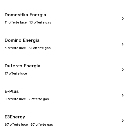
Domestika Energia
11 offerte luce · 13 offerte gas
Domino Energia
5 offerte luce · 81 offerte gas
Duferco Energia
17 offerte luce
E-Plus
3 offerte luce · 2 offerte gas
E3Energy
87 offerte luce · 67 offerte gas