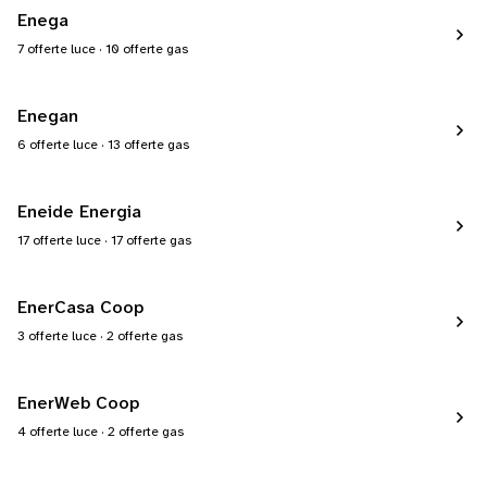
Enega
7 offerte luce · 10 offerte gas
Enegan
6 offerte luce · 13 offerte gas
Eneide Energia
17 offerte luce · 17 offerte gas
EnerCasa Coop
3 offerte luce · 2 offerte gas
EnerWeb Coop
4 offerte luce · 2 offerte gas