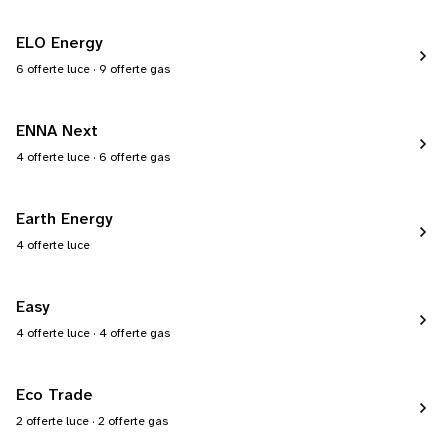
ELO Energy
6 offerte luce · 9 offerte gas
ENNA Next
4 offerte luce · 6 offerte gas
Earth Energy
4 offerte luce
Easy
4 offerte luce · 4 offerte gas
Eco Trade
2 offerte luce · 2 offerte gas