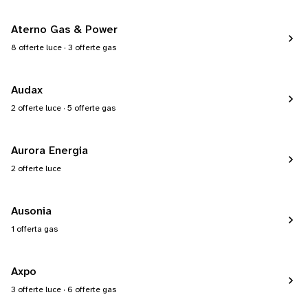
Aterno Gas & Power
8 offerte luce · 3 offerte gas
Audax
2 offerte luce · 5 offerte gas
Aurora Energia
2 offerte luce
Ausonia
1 offerta gas
Axpo
3 offerte luce · 6 offerte gas