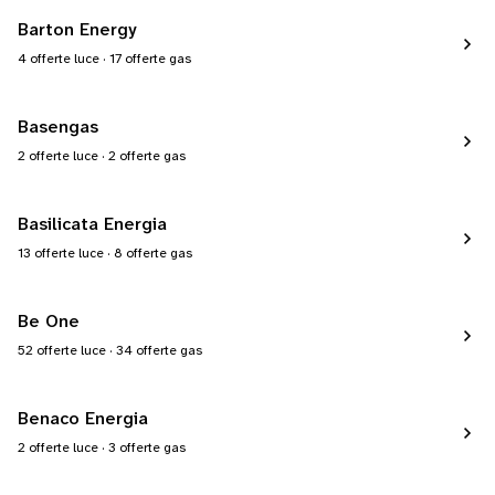
Barton Energy
4 offerte luce · 17 offerte gas
Basengas
2 offerte luce · 2 offerte gas
Basilicata Energia
13 offerte luce · 8 offerte gas
Be One
52 offerte luce · 34 offerte gas
Benaco Energia
2 offerte luce · 3 offerte gas