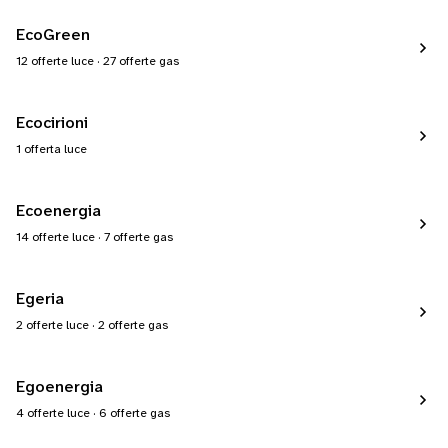
EcoGreen
12 offerte luce · 27 offerte gas
Ecocirioni
1 offerta luce
Ecoenergia
14 offerte luce · 7 offerte gas
Egeria
2 offerte luce · 2 offerte gas
Egoenergia
4 offerte luce · 6 offerte gas