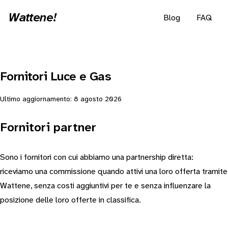
Wattene!
Blog
FAQ
Fornitori Luce e Gas
Ultimo aggiornamento:
8 agosto 2026
Fornitori partner
Sono i fornitori con cui abbiamo una partnership diretta:
riceviamo una commissione quando attivi una loro offerta tramite
Wattene, senza costi aggiuntivi per te e senza influenzare la
posizione delle loro offerte in classifica.