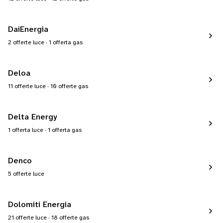
DaiEnergia
2 offerte luce · 1 offerta gas
Deloa
11 offerte luce · 10 offerte gas
Delta Energy
1 offerta luce · 1 offerta gas
Denco
5 offerte luce
Dolomiti Energia
21 offerte luce · 18 offerte gas