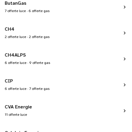
ButanGas
7 offerte luce · 6 offerte gas
CH4
2 offerte luce · 2 offerte gas
CH4ALPS
6 offerte luce · 9 offerte gas
CIP
6 offerte luce · 7 offerte gas
CVA Energie
11 offerte luce