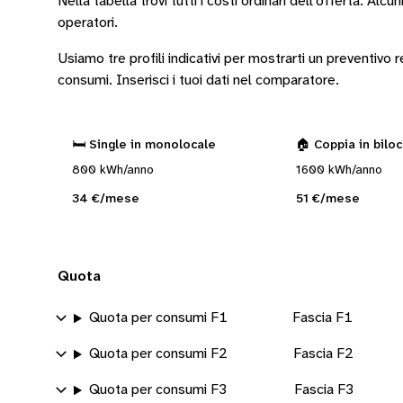
Nella tabella trovi tutti i costi ordinari dell’offerta. Alcun
operatori
.
Usiamo tre profili indicativi per mostrarti un preventivo
consumi.
Inserisci i tuoi dati nel comparatore.
🛏️ Single in monolocale
🏠 Coppia in bilo
800 kWh/anno
1600 kWh/anno
34 €/mese
51 €/mese
Quota
Quota per consumi F1
Fascia F1
Quota per consumi F2
Fascia F2
Quota per consumi F3
Fascia F3