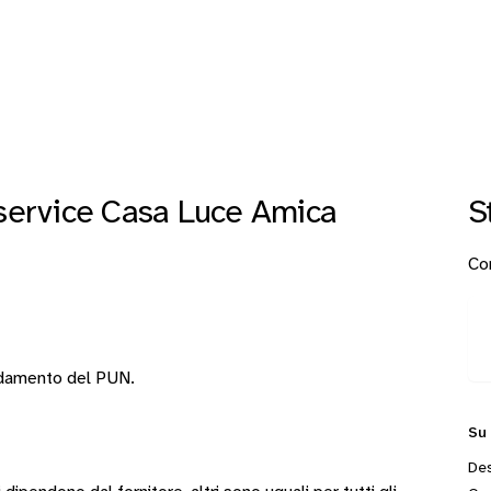
tservice Casa Luce Amica
S
Con
andamento del PUN.
Su
Des