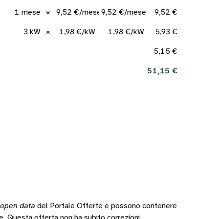
1 mese
×
9,52 €/mese
9,52 €/mese
9,52 €
3 kW
×
1,98 €/kW
1,98 €/kW
5,93 €
5,15 €
51,15 €
open data
del Portale Offerte e possono contenere
te.
Questa offerta non ha subito correzioni.