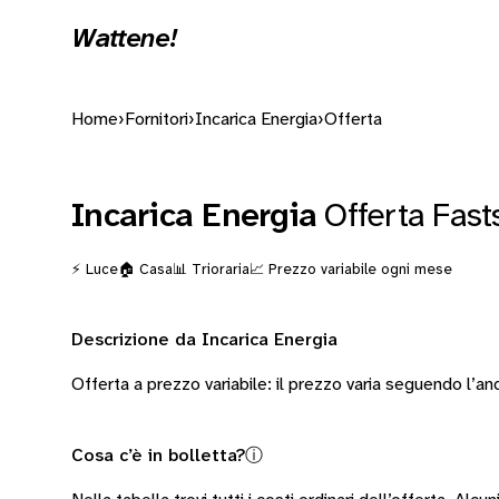
Wattene!
Home
›
Fornitori
›
Incarica Energia
›
Offerta
Incarica Energia
Offerta Fas
⚡ Luce
🏠 Casa
📊 Trioraria
📈 Prezzo variabile ogni mese
Descrizione da Incarica Energia
Offerta a prezzo variabile: il prezzo varia seguendo l’
Cosa c’è in bolletta?
ⓘ