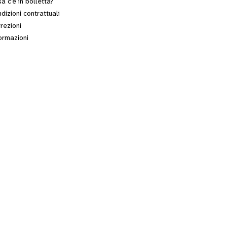
a c’è in bolletta?
dizioni contrattuali
rezioni
ormazioni