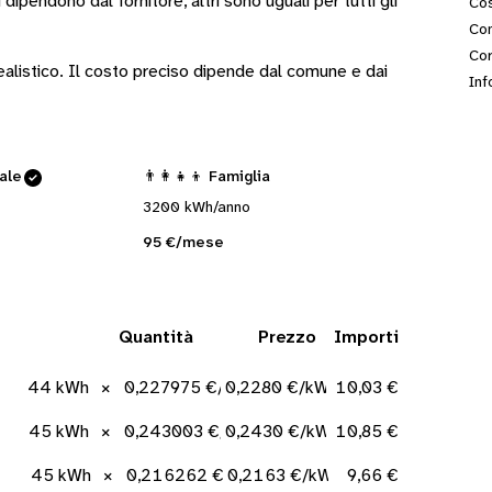
i
dipendono dal fornitore
, altri sono
uguali per tutti gli
Cos
Con
Cor
 realistico. Il costo preciso dipende dal comune e dai
Inf
cale
👨‍👩‍👧‍👦 Famiglia
3200 kWh/anno
95 €/mese
Quantità
Prezzo
Importi
44 kWh
×
0,227975 €/kWh
0,2280 €/kWh
10,03 €
45 kWh
×
0,243003 €/kWh
0,2430 €/kWh
10,85 €
45 kWh
×
0,216262 €/kWh
0,2163 €/kWh
9,66 €