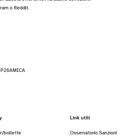
gram
o
Reddit
.
DSP26AMICA
y
Link utili
r/bollette
Osservatorio Sanzioni