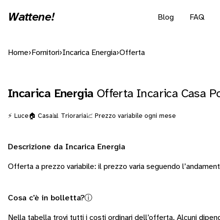
Wattene!
Blog
FAQ
Home
›
Fornitori
›
Incarica Energia
›
Offerta
Incarica Energia
Offerta Incarica Casa P
⚡ Luce
🏠 Casa
📊 Trioraria
📈 Prezzo variabile ogni mese
Descrizione da Incarica Energia
Offerta a prezzo variabile: il prezzo varia seguendo l’andamen
Cosa c’è in bolletta?
ⓘ
Nella tabella trovi tutti i costi ordinari dell’offerta. Alcuni
dipend