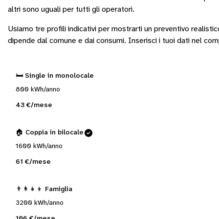
altri sono
uguali per tutti gli operatori
.
Usiamo tre profili indicativi per mostrarti un preventivo realisti
dipende dal comune e dai consumi.
Inserisci i tuoi dati nel co
🛏️ Single in monolocale
800 kWh/anno
43 €/mese
🏠 Coppia in bilocale
1600 kWh/anno
61 €/mese
👨‍👩‍👧‍👦 Famiglia
3200 kWh/anno
106 €/mese