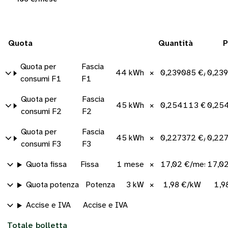
Quota
Quantità
P
Quota per
Fascia
44 kWh
×
0,239085 €/kWh
0,23
consumi F1
F1
Quota per
Fascia
45 kWh
×
0,254113 €/kWh
0,25
consumi F2
F2
Quota per
Fascia
45 kWh
×
0,227372 €/kWh
0,22
consumi F3
F3
Quota fissa
Fissa
1 mese
×
17,02 €/mese
17,0
Quota potenza
Potenza
3 kW
×
1,98 €/kW
1,9
Accise e IVA
Accise e IVA
Totale bolletta