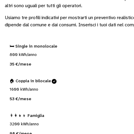
altri sono
uguali per tutti gli operatori
.
Usiamo tre profili indicativi per mostrarti un preventivo realisti
dipende dal comune e dai consumi.
Inserisci i tuoi dati nel co
🛏️ Single in monolocale
800 kWh/anno
35 €/mese
🏠 Coppia in bilocale
1600 kWh/anno
53 €/mese
👨‍👩‍👧‍👦 Famiglia
3200 kWh/anno
98 €/mese