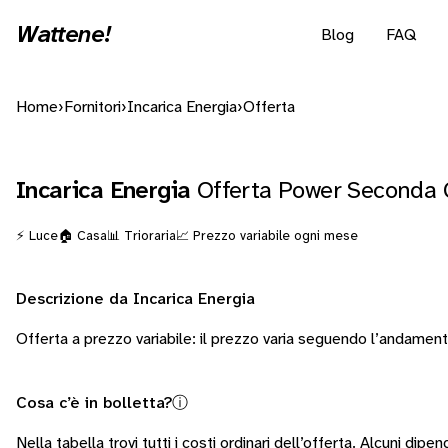
Wattene!
Blog
FAQ
Home
›
Fornitori
›
Incarica Energia
›
Offerta
Incarica Energia
Offerta Power Seconda 
⚡ Luce
🏠 Casa
📊 Trioraria
📈 Prezzo variabile ogni mese
Descrizione da Incarica Energia
Offerta a prezzo variabile: il prezzo varia seguendo l’andamen
Cosa c’è in bolletta?
ⓘ
Nella tabella trovi tutti i costi ordinari dell’offerta. Alcuni
dipend