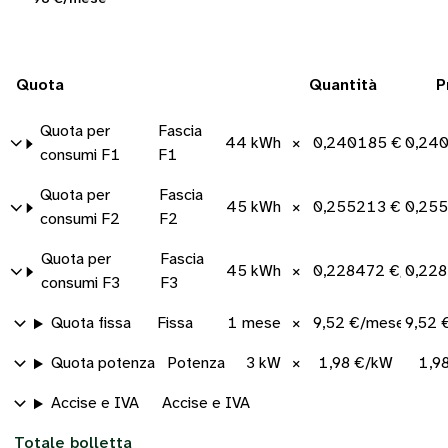
Quota
Quantità
P
Quota per
Fascia
44 kWh
×
0,240185 €/kWh
0,24
consumi F1
F1
Quota per
Fascia
45 kWh
×
0,255213 €/kWh
0,25
consumi F2
F2
Quota per
Fascia
45 kWh
×
0,228472 €/kWh
0,228
consumi F3
F3
Quota fissa
Fissa
1 mese
×
9,52 €/mese
9,52 
Quota potenza
Potenza
3 kW
×
1,98 €/kW
1,9
Accise e IVA
Accise e IVA
Totale bolletta