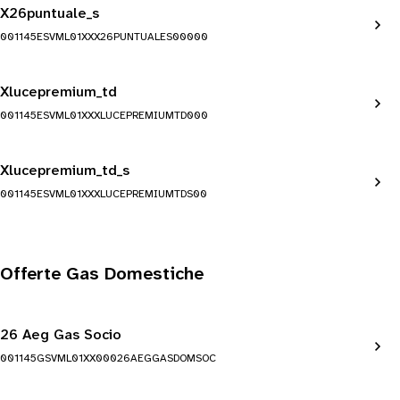
X26puntuale_s
001145ESVML01XXX26PUNTUALES00000
Xlucepremium_td
001145ESVML01XXXLUCEPREMIUMTD000
Xlucepremium_td_s
001145ESVML01XXXLUCEPREMIUMTDS00
Offerte Gas Domestiche
26 Aeg Gas Socio
001145GSVML01XX00026AEGGASDOMSOC