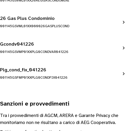
001145GSVML01XX26AEGGASCONDOMINI
26 Gas Plus Condominio
001145GSVML01XX000026GASPLUSCOND
Gcondv041226
001145GSVMP01XXPLG0CONDVAR041226
Plg_cond_fix_041226
001145GSFMP01XXPLG0CONDFIX041226
Sanzioni e provvedimenti
Tra i provvedimenti di AGCM, ARERA e Garante Privacy che
monitoriamo non ne risultano a carico di AEG Cooperativa.