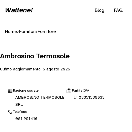
Wattene!
Blog
FAQ
Home
›
Fornitori
›
Fornitore
Ambrosino Termosole
Ultimo aggiornamento:
6 agosto 2026
Ragione sociale
Partita IVA
AMBROSINO TERMOSOLE
IT03351530633
SRL
Telefono
081 901416