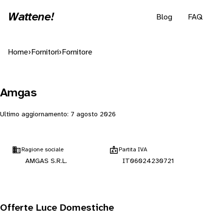
Wattene!
Blog
FAQ
Home
›
Fornitori
›
Fornitore
Amgas
Ultimo aggiornamento:
7 agosto 2026
Ragione sociale
Partita IVA
AMGAS S.R.L.
IT06024230721
Offerte Luce Domestiche