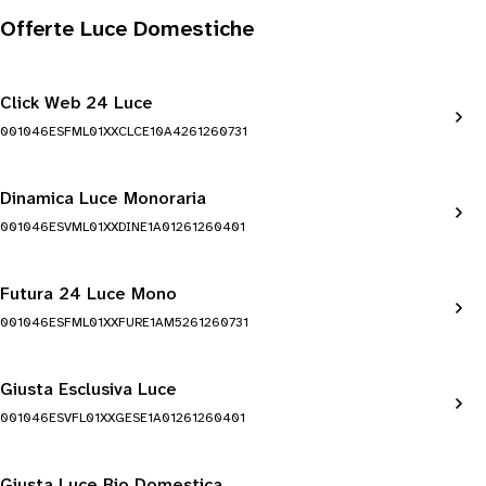
Offerte Luce Domestiche
Click Web 24 Luce
001046ESFML01XXCLCE10A4261260731
Dinamica Luce Monoraria
001046ESVML01XXDINE1A01261260401
Futura 24 Luce Mono
001046ESFML01XXFURE1AM5261260731
Giusta Esclusiva Luce
001046ESVFL01XXGESE1A01261260401
Giusta Luce Bio Domestica