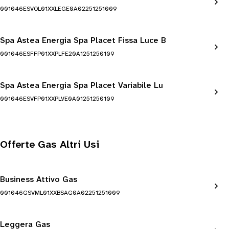
001046ESVOL01XXLEGE0A02251251009
Spa Astea Energia Spa Placet Fissa Luce B
001046ESFFP01XXPLFE20A1251250109
Spa Astea Energia Spa Placet Variabile Lu
001046ESVFP01XXPLVE0A01251250109
Offerte Gas Altri Usi
Business Attivo Gas
001046GSVML01XXBSAG0A02251251009
Leggera Gas