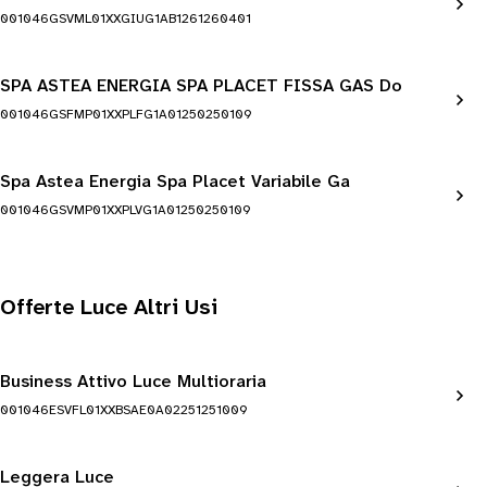
001046GSVML01XXGIUG1AB1261260401
SPA ASTEA ENERGIA SPA PLACET FISSA GAS Do
001046GSFMP01XXPLFG1A01250250109
Spa Astea Energia Spa Placet Variabile Ga
001046GSVMP01XXPLVG1A01250250109
Offerte Luce Altri Usi
Business Attivo Luce Multioraria
001046ESVFL01XXBSAE0A02251251009
Leggera Luce