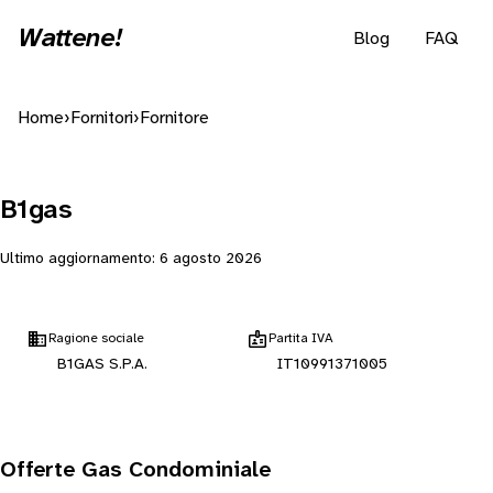
Wattene!
Blog
FAQ
Home
›
Fornitori
›
Fornitore
B1gas
Ultimo aggiornamento:
6 agosto 2026
Ragione sociale
Partita IVA
B1GAS S.P.A.
IT10991371005
Offerte Gas Condominiale