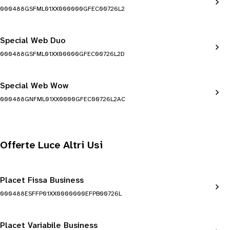
000488GSFML01XX000000GFEC00726L2
Special Web Duo
000488GSFML01XX00000GFEC00726L2D
Special Web Wow
000488GNFML01XX0000GFEC00726L2AC
Offerte Luce Altri Usi
Placet Fissa Business
000488ESFFP01XX0000000EFPB00726L
Placet Variabile Business