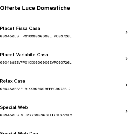
Offerte Luce Domestiche
Placet Fissa Casa
000488ESFFP01XX0000000EFPC00726L
Placet Variabile Casa
000488ESVFP01XX0000000EVPC00726L
Relax Casa
000488ESFFL01XX000000EFBC00726L2
Special Web
000488ESFML01XX000000EFECM0726L2
Special Web Duo