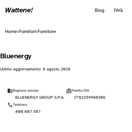
Wattene!
Blog
FAQ
Home
›
Fornitori
›
Fornitore
Bluenergy
Ultimo aggiornamento:
8 agosto 2026
Ragione sociale
Partita IVA
BLUENERGY GROUP S.P.A.
IT02259960306
Telefono
800 087 587