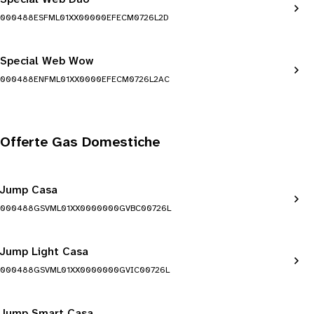
000488ESFML01XX00000EFECM0726L2D
Special Web Wow
000488ENFML01XX0000EFECM0726L2AC
Offerte Gas Domestiche
Jump Casa
000488GSVML01XX0000000GVBC00726L
Jump Light Casa
000488GSVML01XX0000000GVIC00726L
Jump Smart Casa