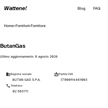
Wattene!
Blog
FAQ
Home
›
Fornitori
›
Fornitore
ButanGas
Ultimo aggiornamento:
8 agosto 2026
Ragione sociale
Partita IVA
BUTAN GAS S.P.A.
IT00894461003
Telefono
02 583711