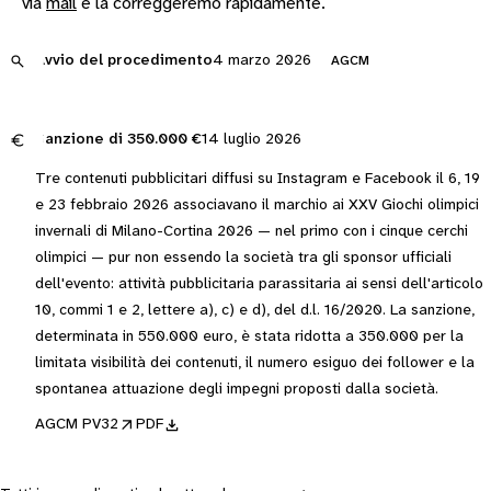
via
mail
e la correggeremo rapidamente.
Avvio del procedimento
4 marzo 2026
AGCM
Sanzione di
350.000 €
14 luglio 2026
Tre contenuti pubblicitari diffusi su Instagram e Facebook il 6, 19
e 23 febbraio 2026 associavano il marchio ai XXV Giochi olimpici
invernali di Milano-Cortina 2026 — nel primo con i cinque cerchi
olimpici — pur non essendo la società tra gli sponsor ufficiali
dell'evento: attività pubblicitaria parassitaria ai sensi dell'articolo
10, commi 1 e 2, lettere a), c) e d), del d.l. 16/2020. La sanzione,
determinata in 550.000 euro, è stata ridotta a 350.000 per la
limitata visibilità dei contenuti, il numero esiguo dei follower e la
spontanea attuazione degli impegni proposti dalla società.
AGCM PV32
PDF