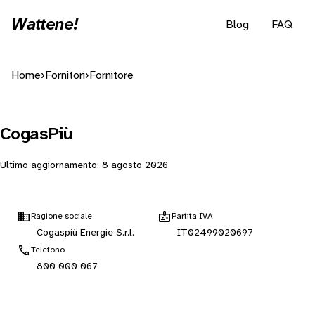
Wattene!
Blog
FAQ
Home
›
Fornitori
›
Fornitore
CogasPiù
Ultimo aggiornamento:
8 agosto 2026
Ragione sociale
Partita IVA
Cogaspiù Energie S.r.l.
IT02499020697
Telefono
800 000 067