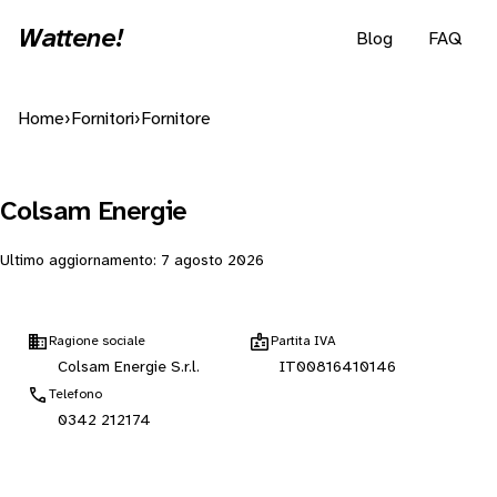
Wattene!
Blog
FAQ
Home
›
Fornitori
›
Fornitore
Colsam Energie
Ultimo aggiornamento:
7 agosto 2026
Ragione sociale
Partita IVA
Colsam Energie S.r.l.
IT00816410146
Telefono
0342 212174