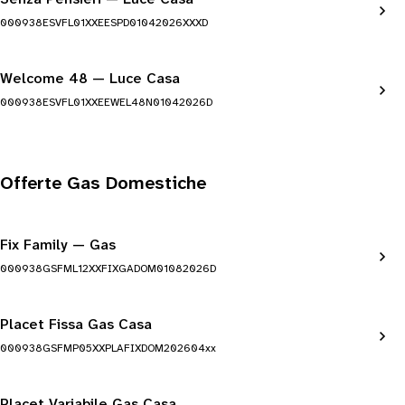
000938ESVFL01XXEESPD01042026XXXD
Welcome 48 — Luce Casa
000938ESVFL01XXEEWEL48N01042026D
Offerte Gas Domestiche
Fix Family — Gas
000938GSFML12XXFIXGADOM01082026D
Placet Fissa Gas Casa
000938GSFMP05XXPLAFIXDOM202604xx
Placet Variabile Gas Casa