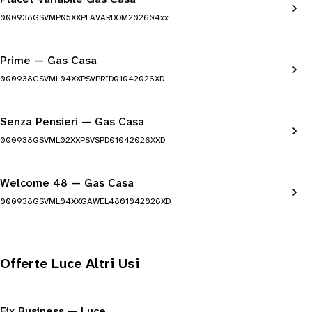
000938GSVMP05XXPLAVARDOM202604xx
Prime — Gas Casa
000938GSVML04XXPSVPRID01042026XD
Senza Pensieri — Gas Casa
000938GSVML02XXPSVSPD01042026XXD
Welcome 48 — Gas Casa
000938GSVML04XXGAWEL4801042026XD
Offerte Luce Altri Usi
Fix Business — Luce