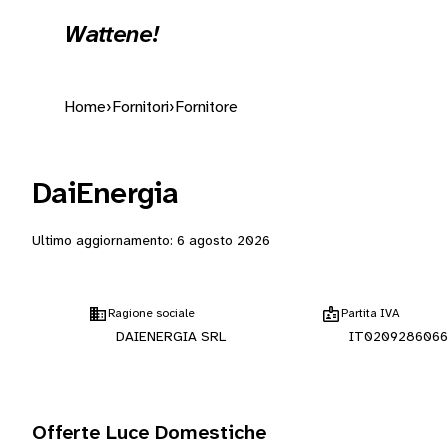
Wattene!
Home
›
Fornitori
›
Fornitore
DaiEnergia
Ultimo aggiornamento:
6 agosto 2026
Ragione sociale
Partita IVA
DAIENERGIA SRL
IT0209286066
Offerte Luce Domestiche