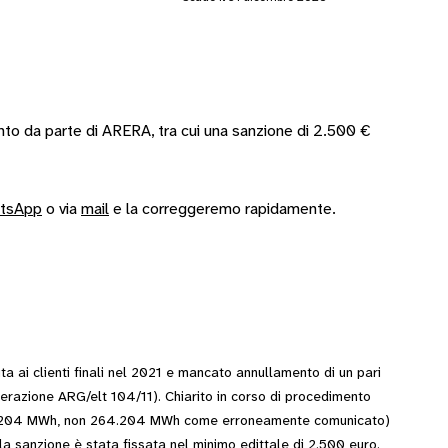
nto da parte di ARERA, tra cui una sanzione di 2.500 €
tsApp
o via
mail
e la correggeremo rapidamente.
 ai clienti finali nel 2021 e mancato annullamento di un pari
iberazione ARG/elt 104/11). Chiarito in corso di procedimento
264,204 MWh, non 264.204 MWh come erroneamente comunicato)
 la sanzione è stata fissata nel minimo edittale di 2.500 euro.