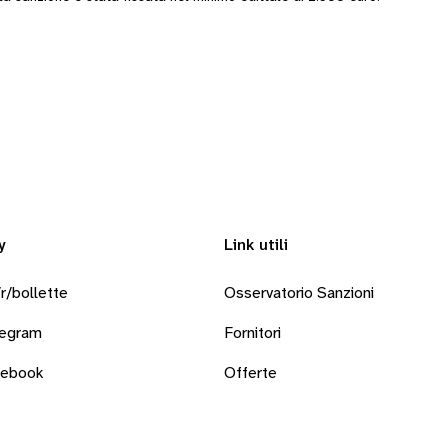
y
Link utili
r/bollette
Osservatorio Sanzioni
legram
Fornitori
cebook
Offerte