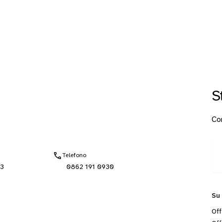
S
Con
Telefono
3
0862 191 0930
Su
Off