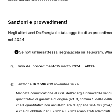
Sanzioni e provvedimenti
Negli ultimi anni DaiEnergia è stata oggetto di un procedime
nel 2024.
Se noti un’inesattezza, segnalacela su
Telegram
,
Wha
Avvio del procedimento
15 marzo 2024
ARERA
Sanzione di
2.500 €
19 novembre 2024
Mancata comunicazione al GSE dell'energia rinnovabile venduta
quantitativo di garanzie di origine (art. 3, comma 1, della del
che il quantitativo non annullato era di appena 264 GO (
e che gli obblighi per il 2022 e il 2023 erano stati adempiuti,