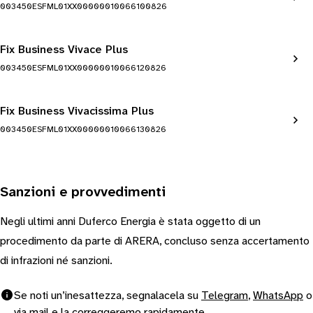
003450ESFML01XX00000010066100826
Fix Business Vivace Plus
003450ESFML01XX00000010066120826
Fix Business Vivacissima Plus
003450ESFML01XX00000010066130826
Sanzioni e provvedimenti
Negli ultimi anni Duferco Energia è stata oggetto di un
procedimento da parte di ARERA, concluso senza accertamento
di infrazioni né sanzioni.
Se noti un’inesattezza, segnalacela su
Telegram
,
WhatsApp
o
via
mail
e la correggeremo rapidamente.