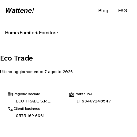
Wattene!
Blog
FAQ
Home
›
Fornitori
›
Fornitore
Eco Trade
Ultimo aggiornamento:
7 agosto 2026
Ragione sociale
Partita IVA
ECO TRADE S.R.L.
IT03469240547
Clienti business
0575 169 6061