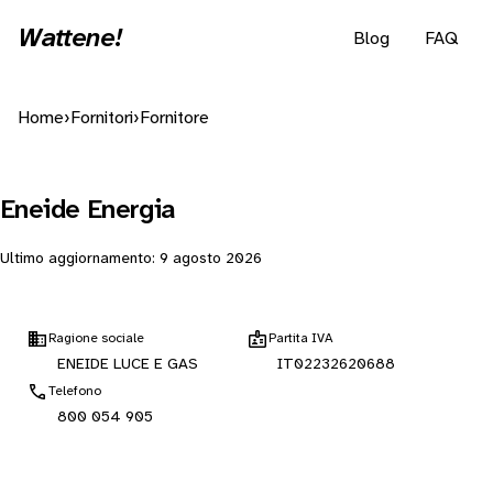
Wattene!
Blog
FAQ
Home
›
Fornitori
›
Fornitore
Eneide Energia
Ultimo aggiornamento:
9 agosto 2026
Ragione sociale
Partita IVA
ENEIDE LUCE E GAS
IT02232620688
Telefono
800 054 905