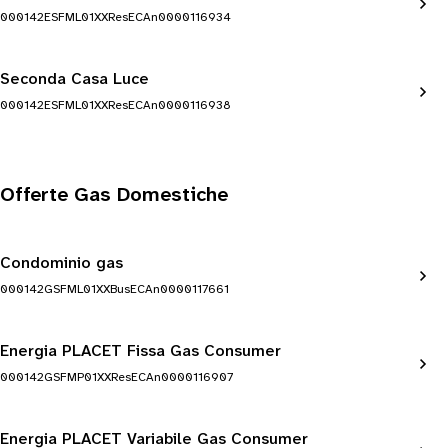
000142ESFML01XXResECAn0000116934
Seconda Casa Luce
000142ESFML01XXResECAn0000116938
Offerte Gas Domestiche
Condominio gas
000142GSFML01XXBusECAn0000117661
Energia PLACET Fissa Gas Consumer
000142GSFMP01XXResECAn0000116907
Energia PLACET Variabile Gas Consumer