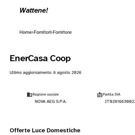
Wattene!
Home
›
Fornitori
›
Fornitore
EnerCasa Coop
Ultimo aggiornamento:
6 agosto 2026
Ragione sociale
Partita IVA
NOVA AEG S.P.A.
IT0261663002
Offerte Luce Domestiche