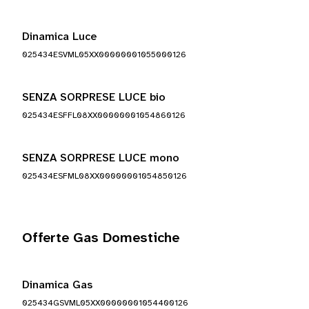
Dinamica Luce
025434ESVML05XX00000001055000126
SENZA SORPRESE LUCE bio
025434ESFFL08XX00000001054860126
SENZA SORPRESE LUCE mono
025434ESFML08XX00000001054850126
Offerte Gas Domestiche
Dinamica Gas
025434GSVML05XX00000001054400126