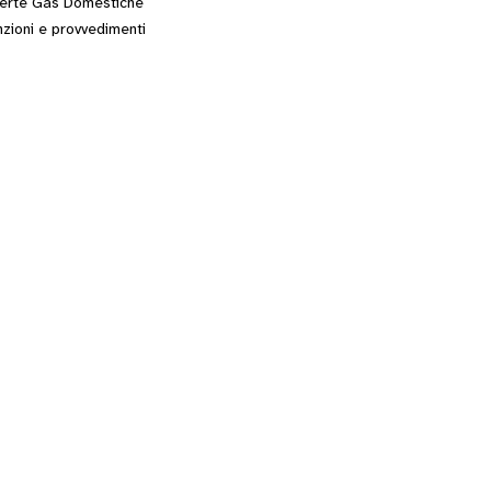
erte Gas Domestiche
zioni e provvedimenti