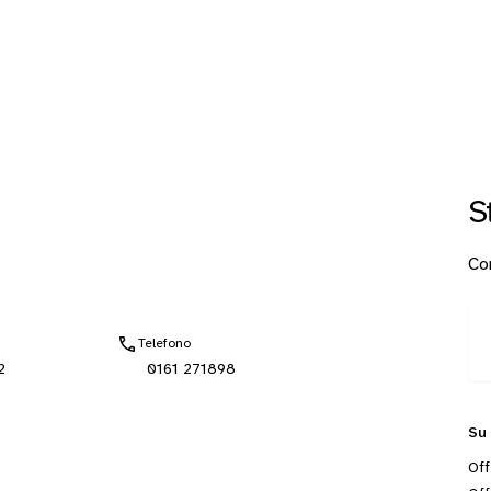
S
Con
Telefono
2
0161 271898
Su
Off