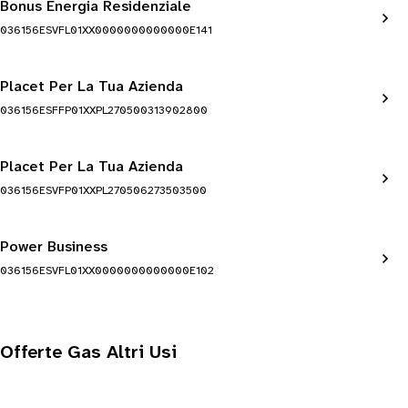
Bonus Energia Residenziale
036156ESVFL01XX0000000000000E141
Placet Per La Tua Azienda
036156ESFFP01XXPL270500313902800
Placet Per La Tua Azienda
036156ESVFP01XXPL270506273503500
Power Business
036156ESVFL01XX0000000000000E102
Offerte Gas Altri Usi