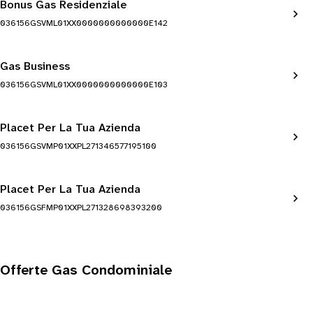
Bonus Gas Residenziale
036156GSVML01XX0000000000000E142
Gas Business
036156GSVML01XX0000000000000E103
Placet Per La Tua Azienda
036156GSVMP01XXPL271346577195100
Placet Per La Tua Azienda
036156GSFMP01XXPL271328698393200
Offerte Gas Condominiale