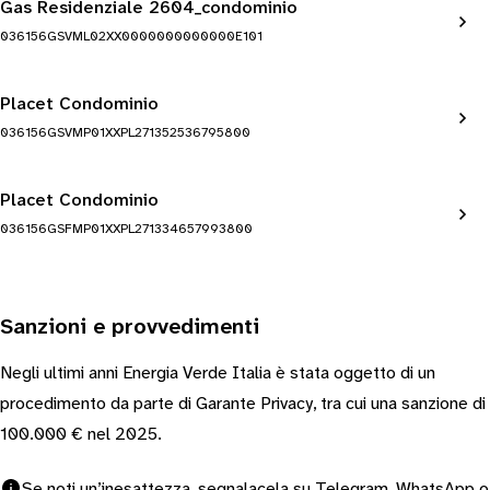
Gas Residenziale 2604_condominio
036156GSVML02XX0000000000000E101
Placet Condominio
036156GSVMP01XXPL271352536795800
Placet Condominio
036156GSFMP01XXPL271334657993800
Sanzioni e provvedimenti
Negli ultimi anni Energia Verde Italia è stata oggetto di un
procedimento da parte di Garante Privacy, tra cui una sanzione di
100.000 € nel 2025.
Se noti un’inesattezza, segnalacela su
Telegram
,
WhatsApp
o