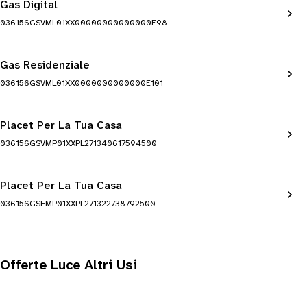
Gas Digital
036156GSVML01XX00000000000000E98
Gas Residenziale
036156GSVML01XX0000000000000E101
Placet Per La Tua Casa
036156GSVMP01XXPL271340617594500
Placet Per La Tua Casa
036156GSFMP01XXPL271322738792500
Offerte Luce Altri Usi