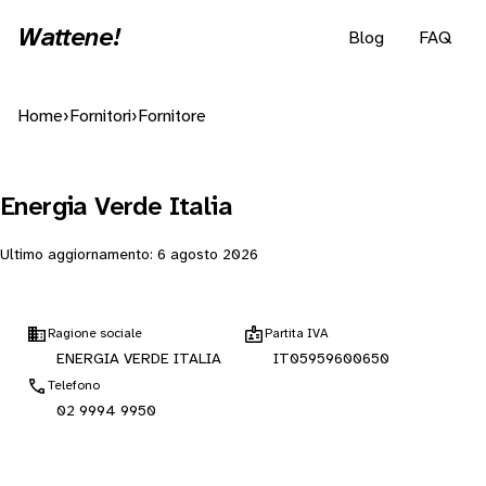
Wattene!
Blog
FAQ
Home
›
Fornitori
›
Fornitore
Energia Verde Italia
Ultimo aggiornamento:
6 agosto 2026
Ragione sociale
Partita IVA
ENERGIA VERDE ITALIA
IT05959600650
Telefono
02 9994 9950