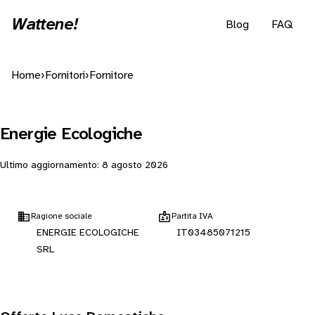
Wattene!
Blog
FAQ
Home
›
Fornitori
›
Fornitore
Energie Ecologiche
Ultimo aggiornamento:
8 agosto 2026
Ragione sociale
Partita IVA
ENERGIE ECOLOGICHE
IT03485071215
SRL