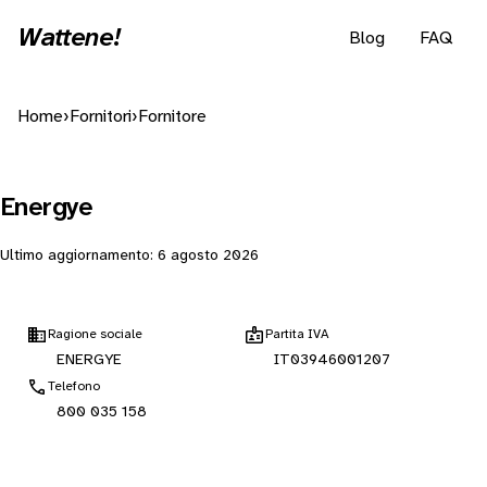
Wattene!
Blog
FAQ
Home
›
Fornitori
›
Fornitore
Energye
Ultimo aggiornamento:
6 agosto 2026
Ragione sociale
Partita IVA
ENERGYE
IT03946001207
Telefono
800 035 158