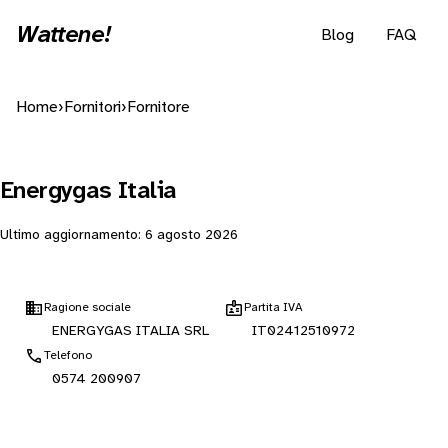
Wattene!
Blog
FAQ
Home
›
Fornitori
›
Fornitore
Energygas Italia
Ultimo aggiornamento:
6 agosto 2026
Ragione sociale
Partita IVA
ENERGYGAS ITALIA SRL
IT02412510972
Telefono
0574 200907