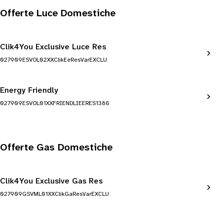
Offerte Luce Domestiche
Clik4You Exclusive Luce Res
027909ESVOL02XXClikEeResVarEXCLU
Energy Friendly
027909ESVOL01XXFRIENDLIEERES1386
Offerte Gas Domestiche
Clik4You Exclusive Gas Res
027909GSVML01XXClikGaResVarEXCLU