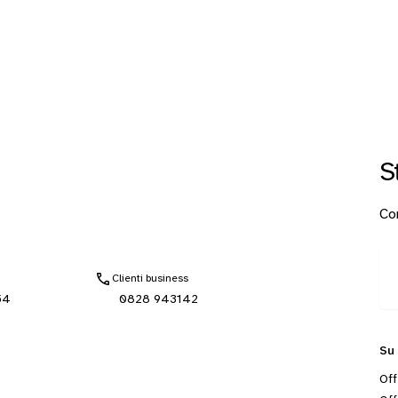
S
Con
Clienti business
54
0828 943142
Su
Off