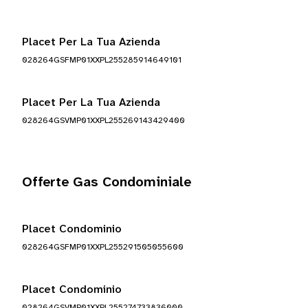
Placet Per La Tua Azienda
028264GSFMP01XXPL255285914649101
Placet Per La Tua Azienda
028264GSVMP01XXPL255269143429400
Offerte Gas Condominiale
Placet Condominio
028264GSFMP01XXPL255291505055600
Placet Condominio
028264GSVMP01XXPL255274733836000