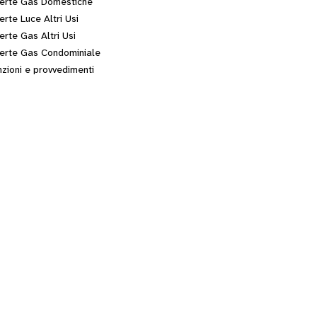
erte Gas Domestiche
erte Luce Altri Usi
erte Gas Altri Usi
erte Gas Condominiale
zioni e provvedimenti