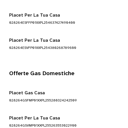
Placet Per La Tua Casa
028264ESFFP01XXPL254637427490400
Placet Per La Tua Casa
028264ESVFP01XXPL254380268789600
Offerte Gas Domestiche
Placet Gas Casa
028264GSFMP01XXPL255280324242509
Placet Per La Tua Casa
028264GSVMP01XXPL255263553022900