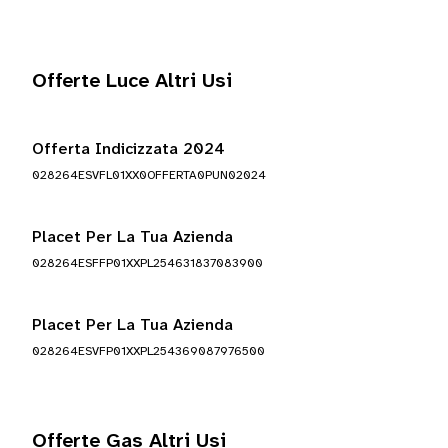
Offerte Luce Altri Usi
Offerta Indicizzata 2024
028264ESVFL01XX0OFFERTA0PUN02024
Placet Per La Tua Azienda
028264ESFFP01XXPL254631837083900
Placet Per La Tua Azienda
028264ESVFP01XXPL254369087976500
Offerte Gas Altri Usi