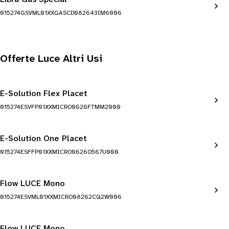
015274GSVML01XXGASCD082643IM6006
Offerte Luce Altri Usi
E-Solution Flex Placet
015274ESVFP01XXMICRO0626FTMM2000
E-Solution One Placet
015274ESFFP01XXMICRO0626O567U000
Flow LUCE Mono
015274ESVML01XXMICRO08262CQ2W006
Flow LUCE Mono