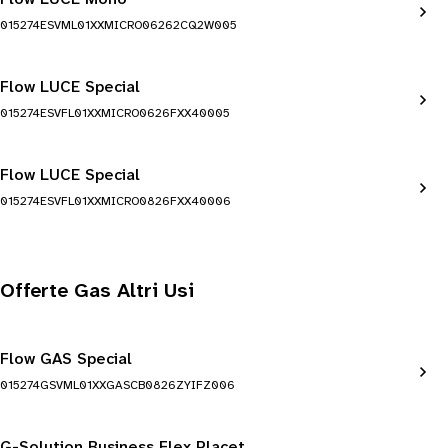
015274ESVML01XXMICRO06262CQ2W005
Flow LUCE Special
015274ESVFL01XXMICRO0626FXX40005
Flow LUCE Special
015274ESVFL01XXMICRO0826FXX40006
Offerte Gas Altri Usi
Flow GAS Special
015274GSVML01XXGASCB0826ZYIFZ006
G-Solution Business Flex Placet