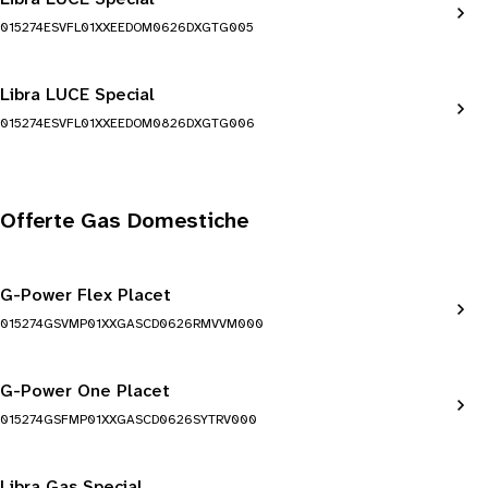
015274ESVFL01XXEEDOM0626DXGTG005
Libra LUCE Special
015274ESVFL01XXEEDOM0826DXGTG006
Offerte Gas Domestiche
G-Power Flex Placet
015274GSVMP01XXGASCD0626RMVVM000
G-Power One Placet
015274GSFMP01XXGASCD0626SYTRV000
Libra Gas Special