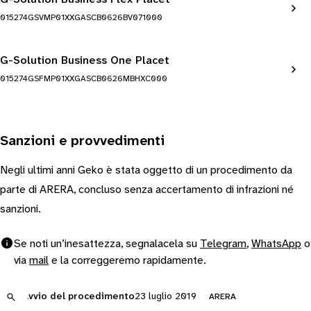
015274GSVMP01XXGASCB0626BV071000
G-Solution Business One Placet
015274GSFMP01XXGASCB0626MBHXC000
Sanzioni e provvedimenti
Negli ultimi anni Geko è stata oggetto di un procedimento da
parte di ARERA, concluso senza accertamento di infrazioni né
sanzioni.
Se noti un’inesattezza, segnalacela su
Telegram
,
WhatsApp
o
via
mail
e la correggeremo rapidamente.
Avvio del procedimento
23 luglio 2019
ARERA