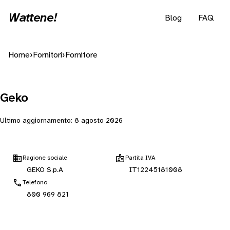
Wattene!
Blog
FAQ
Home
›
Fornitori
›
Fornitore
Geko
Ultimo aggiornamento:
8 agosto 2026
Ragione sociale
Partita IVA
GEKO S.p.A
IT12245181008
Telefono
800 969 821