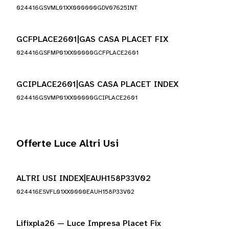
024416GSVML01XX000000GDV07625INT
GCFPLACE2601|GAS CASA PLACET FIX
024416GSFMP01XX00000GCFPLACE2601
GCIPLACE2601|GAS CASA PLACET INDEX
024416GSVMP01XX00000GCIPLACE2601
Offerte Luce Altri Usi
ALTRI USI INDEX|EAUH158P33V02
024416ESVFL01XX0000EAUH158P33V02
Lifixpla26 — Luce Impresa Placet Fix