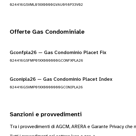
024416GSVML01XX0000GVAU098P33V02
Offerte Gas Condominiale
Gconfpla26 — Gas Condominio Placet Fix
024416GSFMP01XX000000GCONFXPLA26
Gconipla26 — Gas Condominio Placet Index
024416GSVMP01XX0000000GCONIPLA26
Sanzioni e provvedimenti
Tra i provvedimenti di AGCM, ARERA e Garante Privacy che mo