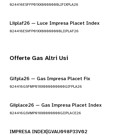
024416ESFFP01XX0000000LIFIXPLA26
Liiplaf26 — Luce Impresa Placet Index
024416ESVFP01XX00000000LIIPLAF26
Offerte Gas Altri Usi
Gifpla26 — Gas Impresa Placet Fix
024416GSFMP01XX000000000GIFPLA26
Giiplace26 — Gas Impresa Placet Index
024416GSVMP01XX0000000GIIPLACE26
IMPRESA INDEX|GVAU098P33V02