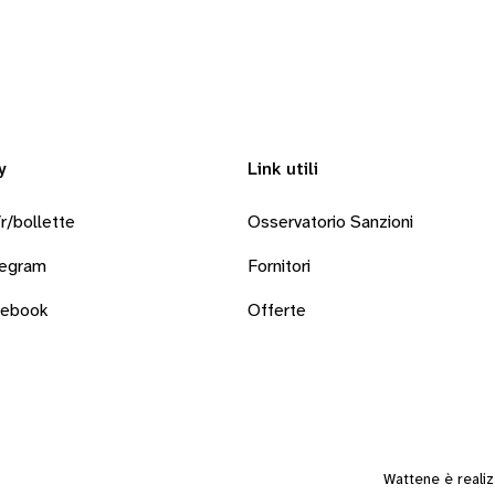
y
Link utili
r/bollette
Osservatorio Sanzioni
legram
Fornitori
cebook
Offerte
Wattene è reali