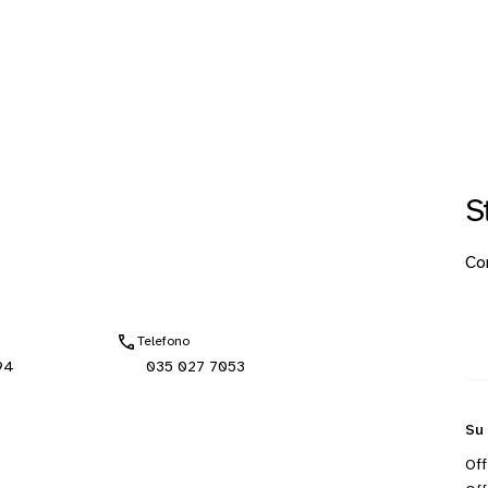
S
Con
Telefono
94
035 027 7053
Su
Off