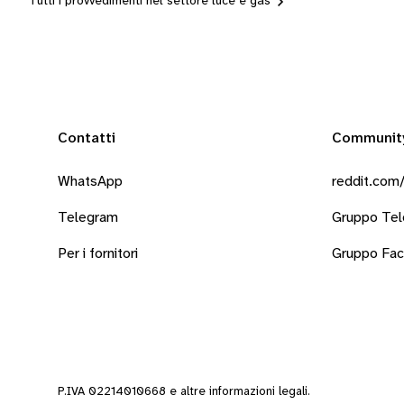
Tutti i provvedimenti nel settore luce e gas
Contatti
Communit
WhatsApp
reddit.com/
Telegram
Gruppo Te
Per i fornitori
Gruppo Fa
P.IVA 02214010668 e altre
informazioni legali
.