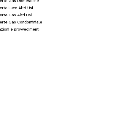
erte Gas Domestiche
erte Luce Altri Usi
erte Gas Altri Usi
erte Gas Condominiale
zioni e provvedimenti