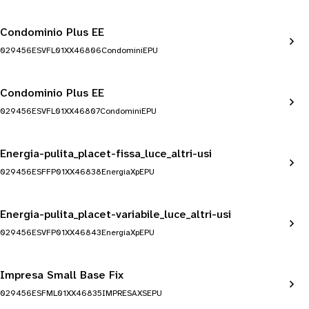
Condominio Plus EE
029456ESVFL01XX46806CondominiEPU
Condominio Plus EE
029456ESVFL01XX46807CondominiEPU
Energia-pulita_placet-fissa_luce_altri-usi
029456ESFFP01XX46838EnergiaXpEPU
Energia-pulita_placet-variabile_luce_altri-usi
029456ESVFP01XX46843EnergiaXpEPU
Impresa Small Base Fix
029456ESFML01XX46835IMPRESAXSEPU