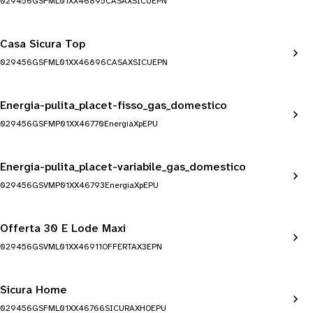
029456GSFML01XX46895CASAXSICUEPN
Casa Sicura Top
029456GSFML01XX46896CASAXSICUEPN
Energia-pulita_placet-fisso_gas_domestico
029456GSFMP01XX46770EnergiaXpEPU
Energia-pulita_placet-variabile_gas_domestico
029456GSVMP01XX46793EnergiaXpEPU
Offerta 30 E Lode Maxi
029456GSVML01XX46911OFFERTAX3EPN
Sicura Home
029456GSFML01XX46766SICURAXHOEPU