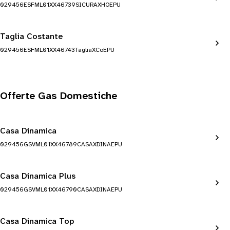
029456ESFML01XX46739SICURAXHOEPU
Taglia Costante
029456ESFML01XX46743TagliaXCoEPU
Offerte Gas Domestiche
Casa Dinamica
029456GSVML01XX46789CASAXDINAEPU
Casa Dinamica Plus
029456GSVML01XX46790CASAXDINAEPU
Casa Dinamica Top