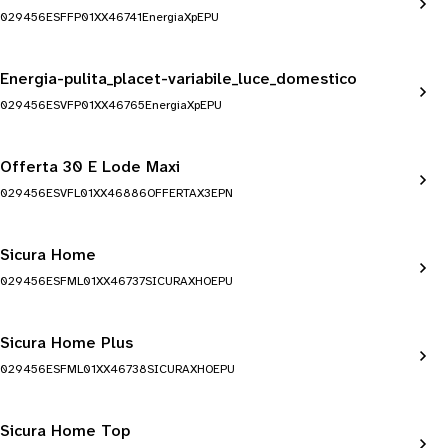
029456ESFFP01XX46741EnergiaXpEPU
Energia-pulita_placet-variabile_luce_domestico
029456ESVFP01XX46765EnergiaXpEPU
Offerta 30 E Lode Maxi
029456ESVFL01XX46886OFFERTAX3EPN
Sicura Home
029456ESFML01XX46737SICURAXHOEPU
Sicura Home Plus
029456ESFML01XX46738SICURAXHOEPU
Sicura Home Top