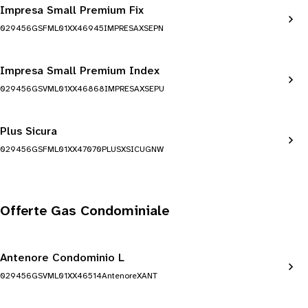
Impresa Small Premium Fix
029456GSFML01XX46945IMPRESAXSEPN
Impresa Small Premium Index
029456GSVML01XX46868IMPRESAXSEPU
Plus Sicura
029456GSFML01XX47070PLUSXSICUGNW
Offerte Gas Condominiale
Antenore Condominio L
029456GSVML01XX46514AntenoreXANT