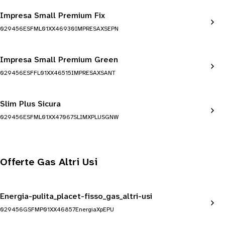
Impresa Small Premium Fix
029456ESFML01XX46930IMPRESAXSEPN
Impresa Small Premium Green
029456ESFFL01XX46515IMPRESAXSANT
Slim Plus Sicura
029456ESFML01XX47067SLIMXPLUSGNW
Offerte Gas Altri Usi
Energia-pulita_placet-fisso_gas_altri-usi
029456GSFMP01XX46857EnergiaXpEPU