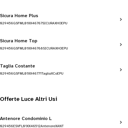
Sicura Home Plus
029456GSFML01XX46767SICURAXHOEPU
Sicura Home Top
029456GSFML01XX46768SICURAXHOEPU
Taglia Costante
029456GSFML01XX46771TagliaXCoEPU
Offerte Luce Altri Usi
Antenore Condominio L
029456ESVFL01XX46512AntenoreXANT