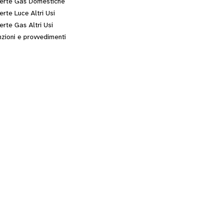
erte Gas Domestiche
erte Luce Altri Usi
erte Gas Altri Usi
zioni e provvedimenti