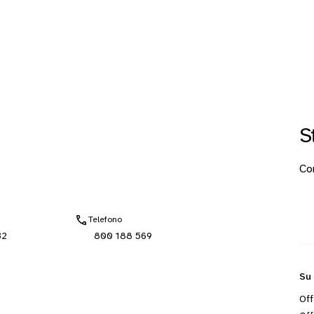
S
Con
Telefono
32
800 188 569
Su
Off