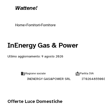
Wattene!
Home
›
Fornitori
›
Fornitore
InEnergy Gas & Power
Ultimo aggiornamento:
9 agosto 2026
Ragione sociale
Partita IVA
INENERGY GAS&POWER SRL
IT026485500
Offerte Luce Domestiche