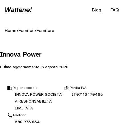
Wattene!
Blog
FAQ
Home
›
Fornitori
›
Fornitore
Innova Power
Ultimo aggiornamento:
8 agosto 2026
Ragione sociale
Partita IVA
INNOVA POWER SOCIETA'
IT07118470488
A RESPONSABILITA'
LIMITATA
Telefono
800 978 684