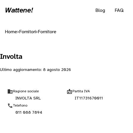
Wattene!
Blog
FAQ
Home
›
Fornitori
›
Fornitore
Involta
Ultimo aggiornamento:
8 agosto 2026
Ragione sociale
Partita IVA
INVOLTA SRL
IT11731670011
Telefono
011 088 7894