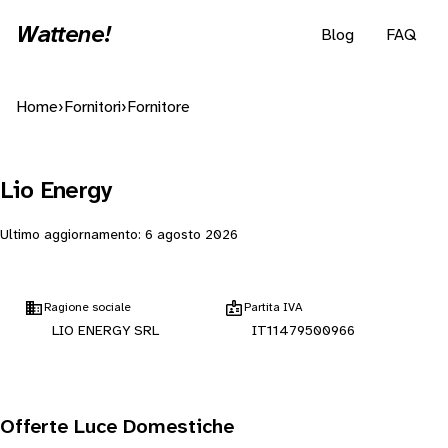
Wattene!
Blog
FAQ
Home
›
Fornitori
›
Fornitore
Lio Energy
Ultimo aggiornamento:
6 agosto 2026
Ragione sociale
Partita IVA
LIO ENERGY SRL
IT11479500966
Offerte Luce Domestiche