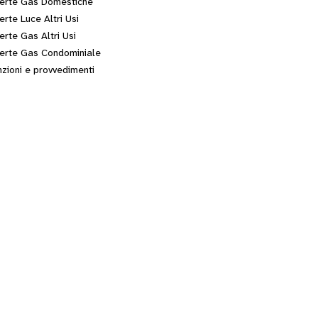
erte Gas Domestiche
erte Luce Altri Usi
erte Gas Altri Usi
erte Gas Condominiale
zioni e provvedimenti