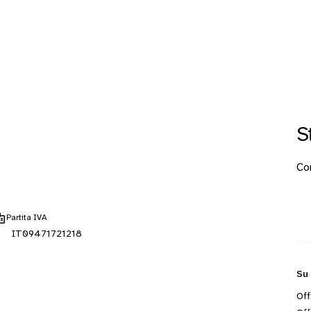
S
Con
Partita IVA
IT09471721218
Su
Off