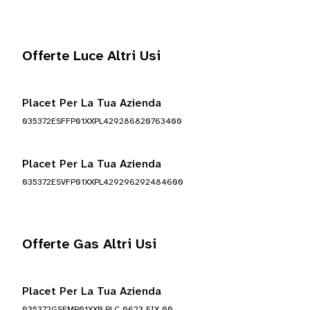
Offerte Luce Altri Usi
Placet Per La Tua Azienda
035372ESFFP01XXPL429286820763400
Placet Per La Tua Azienda
035372ESVFP01XXPL429296292484600
Offerte Gas Altri Usi
Placet Per La Tua Azienda
035372GSFMP01XXB_PLC_0623_FIX_00