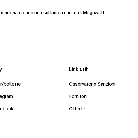
onitoriamo non ne risultano a carico di Megawatt.
y
Link utili
r/bollette
Osservatorio Sanzioni
legram
Fornitori
cebook
Offerte