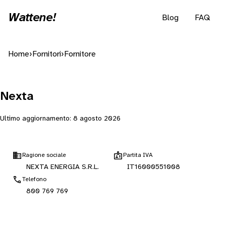
Wattene!
Blog
FAQ
Home
›
Fornitori
›
Fornitore
Nexta
Ultimo aggiornamento:
8 agosto 2026
Ragione sociale
Partita IVA
NEXTA ENERGIA S.R.L.
IT16000551008
Telefono
800 769 769