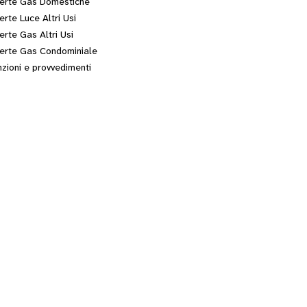
erte Gas Domestiche
erte Luce Altri Usi
erte Gas Altri Usi
erte Gas Condominiale
zioni e provvedimenti