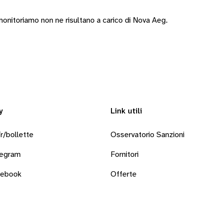
onitoriamo non ne risultano a carico di Nova Aeg.
y
Link utili
r/bollette
Osservatorio Sanzioni
legram
Fornitori
cebook
Offerte