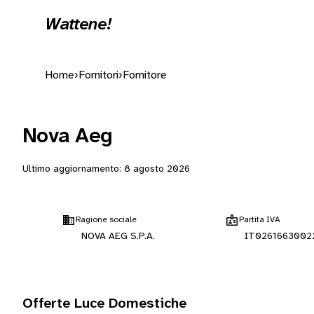
Wattene!
Home
›
Fornitori
›
Fornitore
Nova Aeg
Ultimo aggiornamento:
8 agosto 2026
Ragione sociale
Partita IVA
NOVA AEG S.P.A.
IT0261663002
Offerte Luce Domestiche