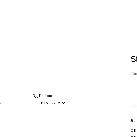
S
Con
Telefono
2
0161 271898
Su
Off