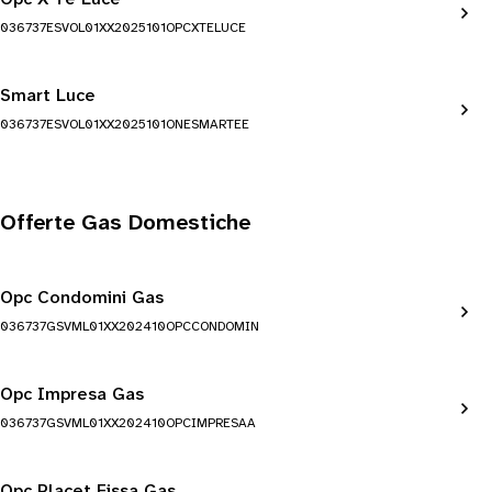
036737ESVOL01XX2025101OPCXTELUCE
Smart Luce
036737ESVOL01XX2025101ONESMARTEE
Offerte Gas Domestiche
Opc Condomini Gas
036737GSVML01XX202410OPCCONDOMIN
Opc Impresa Gas
036737GSVML01XX202410OPCIMPRESAA
Opc Placet Fissa Gas