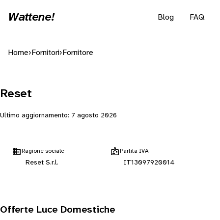
Wattene!
Blog
FAQ
Home
›
Fornitori
›
Fornitore
Reset
Ultimo aggiornamento:
7 agosto 2026
Ragione sociale
Partita IVA
Reset S.r.l.
IT13097920014
Offerte Luce Domestiche