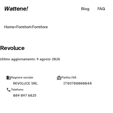
Wattene!
Blog
FAQ
Home
›
Fornitori
›
Fornitore
Revoluce
Ultimo aggiornamento:
9 agosto 2026
Ragione sociale
Partita IVA
REVOLUCE SRL
IT03788060048
Telefono
089 097 6825