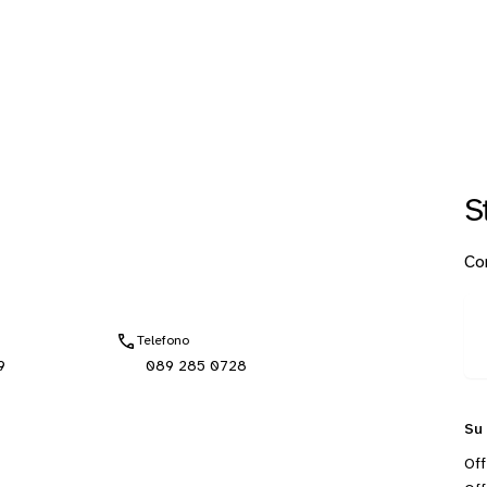
S
Con
Telefono
9
089 285 0728
Su
Off