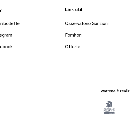
y
Link utili
r/bollette
Osservatorio Sanzioni
legram
Fornitori
cebook
Offerte
Wattene è reali