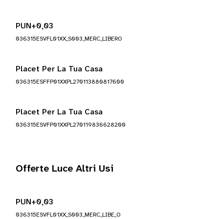
PUN+0,03
036315ESVFL01XX_S003_MERC_LIBERO
Placet Per La Tua Casa
036315ESFFP01XXPL270113880817600
Placet Per La Tua Casa
036315ESVFP01XXPL270119836628200
Offerte Luce Altri Usi
PUN+0,03
036315ESVFL01XX_S003_MERC_LIBE_O