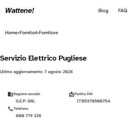
Wattene!
Blog
FAQ
Home
›
Fornitori
›
Fornitore
Servizio Elettrico Pugliese
Ultimo aggiornamento:
7 agosto 2026
Ragione sociale
Partita IVA
S.E.P. SRL
IT05378500754
Telefono
800 779 326