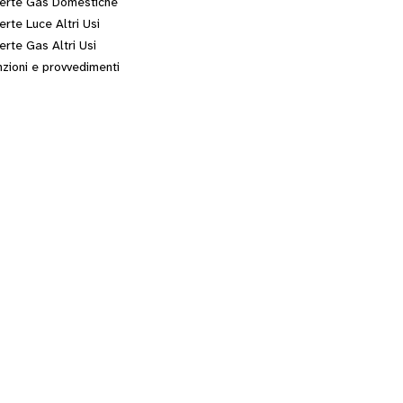
erte Gas Domestiche
erte Luce Altri Usi
erte Gas Altri Usi
zioni e provvedimenti