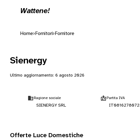
Wattene!
Home
›
Fornitori
›
Fornitore
Sienergy
Ultimo aggiornamento:
6 agosto 2026
Ragione sociale
Partita IVA
SIENERGY SRL
IT0816278072
Offerte Luce Domestiche