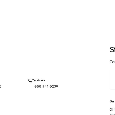
S
Con
Telefono
3
080 941 0239
Su
Off