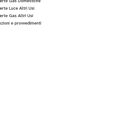
erte Gas Domestiche
erte Luce Altri Usi
erte Gas Altri Usi
zioni e provvedimenti