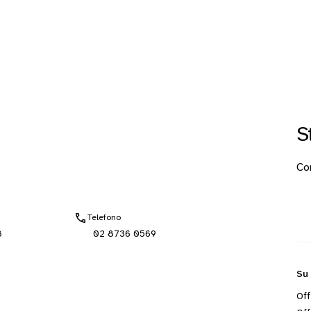
S
Con
Telefono
8
02 8736 0569
Su
Off