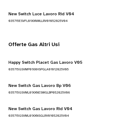
New Switch Luce Lavoro Rid V04
035715ESVFL01XXNWLLRV01052025V04
Offerte Gas Altri Usi
Happy Switch Placet Gas Lavoro V05
035715GSVMP01XXHSPGLA01012025V05
New Switch Gas Lavoro Bp V06
035715GSVML01XXNESWGLBP052025V06
New Switch Gas Lavoro Rid V04
035715GSVML01XXNSGLRV01052025V04