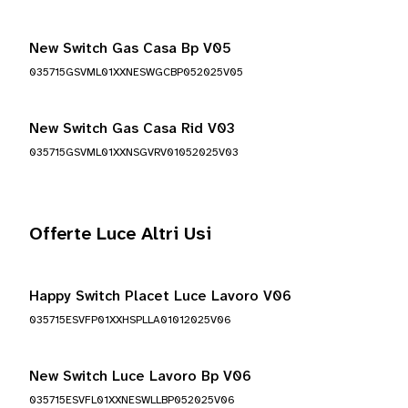
New Switch Gas Casa Bp V05
035715GSVML01XXNESWGCBP052025V05
New Switch Gas Casa Rid V03
035715GSVML01XXNSGVRV01052025V03
Offerte Luce Altri Usi
Happy Switch Placet Luce Lavoro V06
035715ESVFP01XXHSPLLA01012025V06
New Switch Luce Lavoro Bp V06
035715ESVFL01XXNESWLLBP052025V06