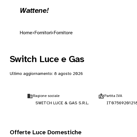
Wattene!
Home
›
Fornitori
›
Fornitore
Switch Luce e Gas
Ultimo aggiornamento:
8 agosto 2026
Ragione sociale
Partita IVA
SWITCH LUCE & GAS S.R.L.
IT0756920121
Offerte Luce Domestiche