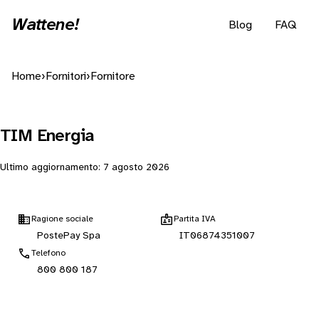
Wattene!
Blog
FAQ
Home
›
Fornitori
›
Fornitore
TIM Energia
Ultimo aggiornamento:
7 agosto 2026
Ragione sociale
Partita IVA
PostePay Spa
IT06874351007
Telefono
800 800 187