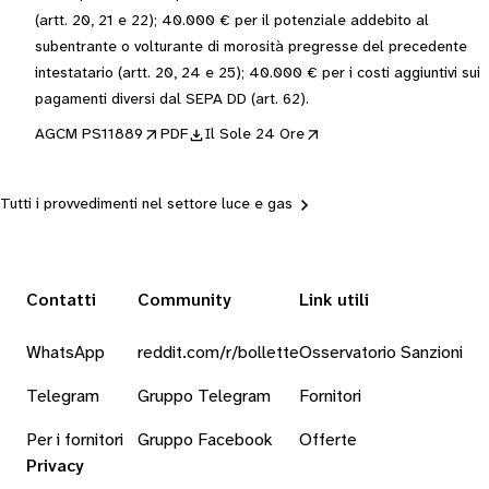
(artt. 20, 21 e 22); 40.000 € per il potenziale addebito al
subentrante o volturante di morosità pregresse del precedente
intestatario (artt. 20, 24 e 25); 40.000 € per i costi aggiuntivi sui
pagamenti diversi dal SEPA DD (art. 62).
AGCM PS11889
PDF
Il Sole 24 Ore
Tutti i provvedimenti nel settore luce e gas
Contatti
Community
Link utili
WhatsApp
reddit.com/r/bollette
Osservatorio Sanzioni
Telegram
Gruppo Telegram
Fornitori
Per i fornitori
Gruppo Facebook
Offerte
Privacy