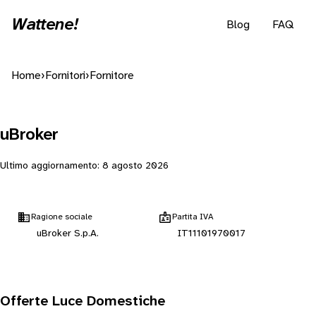
Wattene!
Blog
FAQ
Home
›
Fornitori
›
Fornitore
uBroker
Ultimo aggiornamento:
8 agosto 2026
Ragione sociale
Partita IVA
uBroker S.p.A.
IT11101970017
Offerte Luce Domestiche