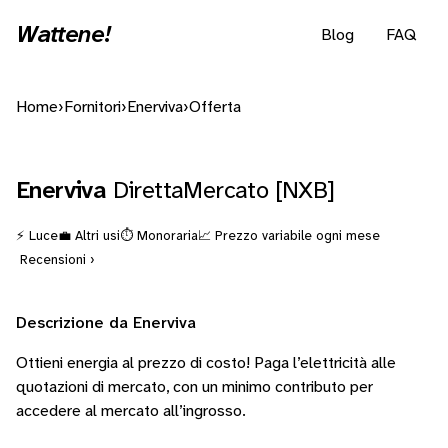
Wattene!
Blog
FAQ
Home
›
Fornitori
›
Enerviva
›
Offerta
Enerviva
DirettaMercato [NXB]
⚡ Luce
💼 Altri usi
⏱️ Monoraria
📈 Prezzo variabile ogni mese
Recensioni ›
Descrizione da Enerviva
Ottieni energia al prezzo di costo! Paga l’elettricità alle
quotazioni di mercato, con un minimo contributo per
accedere al mercato all’ingrosso.