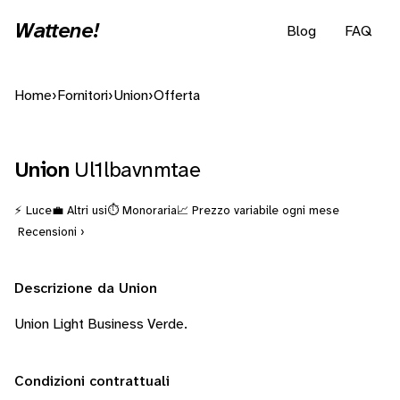
Wattene!
Blog
FAQ
Home
›
Fornitori
›
Union
›
Offerta
Union
Ul1lbavnmtae
⚡ Luce
💼 Altri usi
⏱️ Monoraria
📈 Prezzo variabile ogni mese
Recensioni ›
Descrizione da Union
Union Light Business Verde.
Condizioni contrattuali