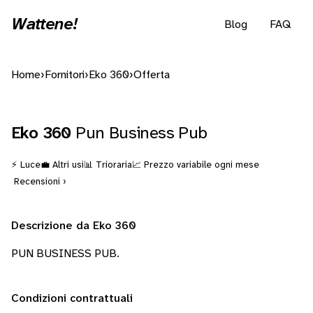
Wattene!
Blog
FAQ
Home
›
Fornitori
›
Eko 360
›
Offerta
Eko 360
Pun Business Pub
⚡ Luce
💼 Altri usi
📊 Trioraria
📈 Prezzo variabile ogni mese
Recensioni ›
Descrizione da Eko 360
PUN BUSINESS PUB.
Condizioni contrattuali