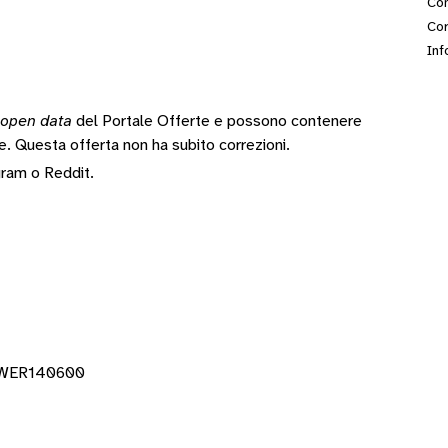
Con
Cor
Inf
open data
del Portale Offerte e possono contenere
te.
Questa offerta non ha subito correzioni.
gram
o
Reddit
.
POWER140600