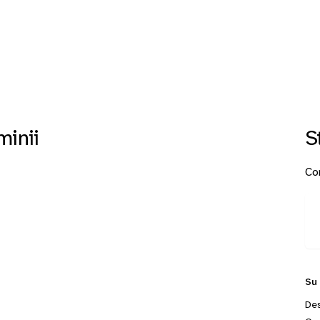
minii
S
Con
Su
Des