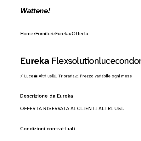
Wattene!
Home
›
Fornitori
›
Eureka
›
Offerta
Eureka
Flexsolutionlucecondo
⚡ Luce
💼 Altri usi
📊 Trioraria
📈 Prezzo variabile ogni mese
Descrizione da Eureka
OFFERTA RISERVATA AI CLIENTI ALTRI USI.
Condizioni contrattuali