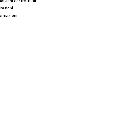
dizioni contrattuali
rezioni
ormazioni