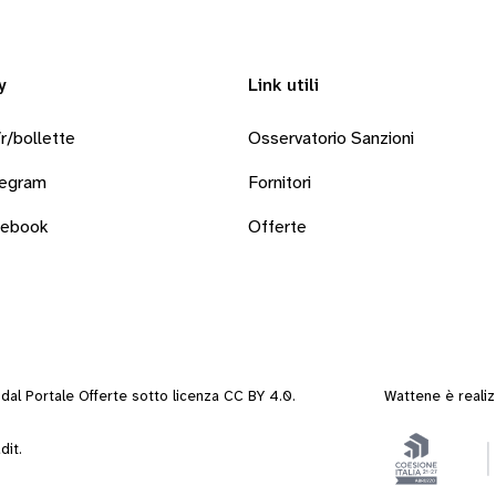
y
Link utili
r/bollette
Osservatorio Sanzioni
legram
Fornitori
cebook
Offerte
i dal
Portale Offerte
sotto
licenza CC BY 4.0
.
Wattene è reali
dit
.