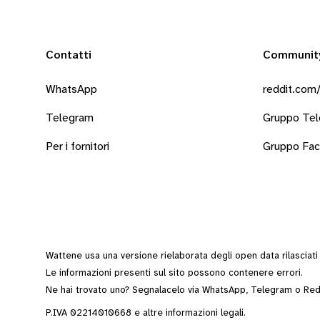
Contatti
Communit
WhatsApp
reddit.com/
Telegram
Gruppo Te
Per i fornitori
Gruppo Fa
Wattene usa una versione rielaborata degli
open data
rilasciat
Le informazioni presenti sul sito possono contenere errori.
Ne hai trovato uno? Segnalacelo via
WhatsApp
,
Telegram
o
Red
P.IVA 02214010668 e altre
informazioni legali
.